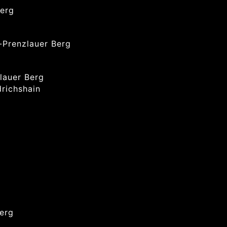
Berg
-Prenzlauer Berg
zlauer Berg
drichshain
Berg